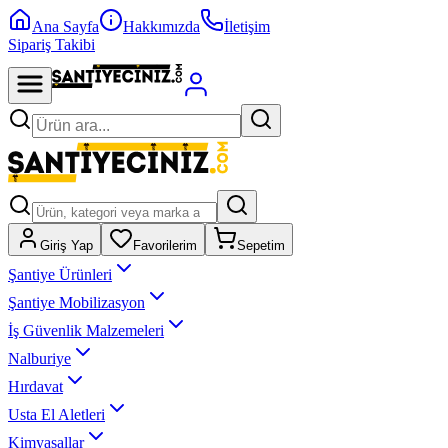
Ana Sayfa
Hakkımızda
İletişim
Sipariş Takibi
Giriş Yap
Favorilerim
Sepetim
Şantiye Ürünleri
Şantiye Mobilizasyon
İş Güvenlik Malzemeleri
Nalburiye
Hırdavat
Usta El Aletleri
Kimyasallar