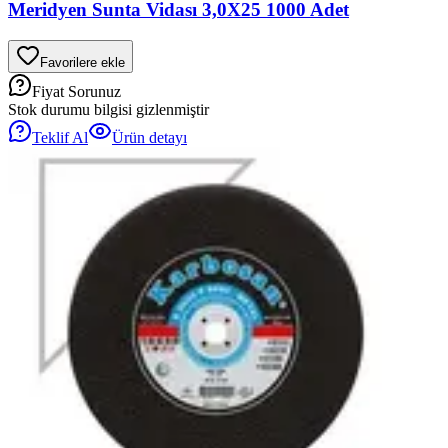
Meridyen Sunta Vidası 3,0X25 1000 Adet
Favorilere ekle
Fiyat Sorunuz
Stok durumu bilgisi gizlenmiştir
Teklif Al
Ürün detayı