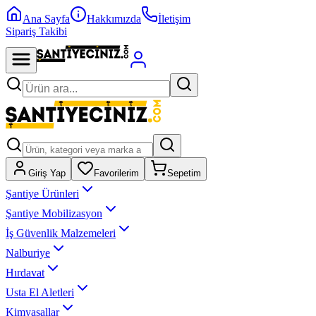
Ana Sayfa
Hakkımızda
İletişim
Sipariş Takibi
Giriş Yap
Favorilerim
Sepetim
Şantiye Ürünleri
Şantiye Mobilizasyon
İş Güvenlik Malzemeleri
Nalburiye
Hırdavat
Usta El Aletleri
Kimyasallar