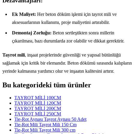
Dezavantajları:
Ek Maliyet:
Her beton döküm işlemi için tayrot mili ve
aksesuarlarının kullanımı, proje maliyetini artırabilir.
Demontaj Zorluğu:
Beton sertleştikten sonra millerin
çıkarılması, bazı durumlarda zor olabilir ve dikkat gerektirir.
Tayrot mili
, inşaat projelerinde güvenliği ve yapısal bütünlüğü
sağlamak için kritik bir elemandır. Beton dökümü sırasında kalıpların
yerinde kalmasına yardımcı olur ve inşaatın kalitesini artırır.
Bu kategorideki tüm ürünler
TAYROT MİLİ 100CM
TAYROT MİLİ 120CM
TAYROT MİLİ 200CM
TAYROT MİLİ 250CM
Tie-Rot Aynası Tayrot Aynası 50 Adet
Tie-Rot Mili Tayrot Mili 150 Cm
Tie-Rot Mili Tayrot Mili 300 cm