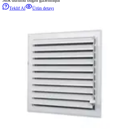
Stok durumu bilgisi gizlenmiştir
Teklif Al
Ürün detayı