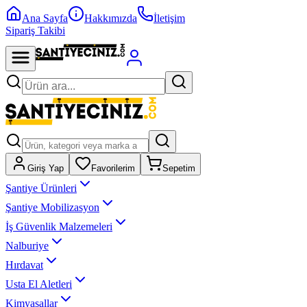
Ana Sayfa
Hakkımızda
İletişim
Sipariş Takibi
Giriş Yap
Favorilerim
Sepetim
Şantiye Ürünleri
Şantiye Mobilizasyon
İş Güvenlik Malzemeleri
Nalburiye
Hırdavat
Usta El Aletleri
Kimyasallar