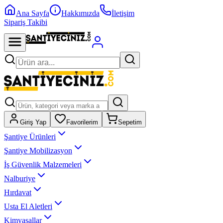
Ana Sayfa
Hakkımızda
İletişim
Sipariş Takibi
Giriş Yap
Favorilerim
Sepetim
Şantiye Ürünleri
Şantiye Mobilizasyon
İş Güvenlik Malzemeleri
Nalburiye
Hırdavat
Usta El Aletleri
Kimyasallar