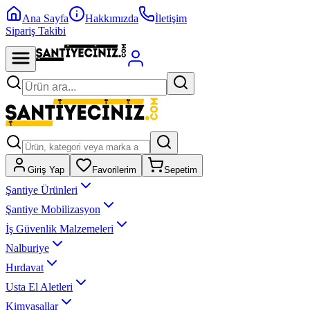
Ana Sayfa
Hakkımızda
İletişim
Sipariş Takibi
Giriş Yap
Favorilerim
Sepetim
Şantiye Ürünleri
Şantiye Mobilizasyon
İş Güvenlik Malzemeleri
Nalburiye
Hırdavat
Usta El Aletleri
Kimyasallar