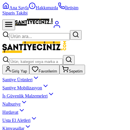
Ana Sayfa
Hakkımızda
İletişim
Sipariş Takibi
Giriş Yap
Favorilerim
Sepetim
Şantiye Ürünleri
Şantiye Mobilizasyon
İş Güvenlik Malzemeleri
Nalburiye
Hırdavat
Usta El Aletleri
Kimyasallar