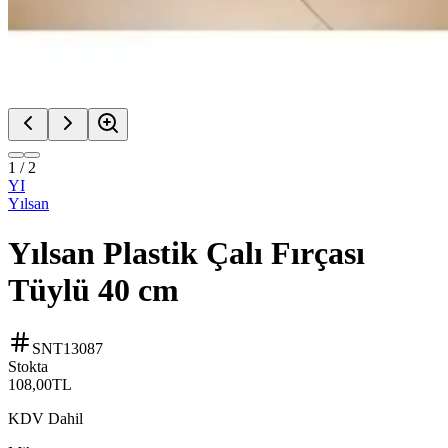
1
/
2
YI
Yılsan
Yılsan Plastik Çalı Fırçası
Tüylü 40 cm
SNT13087
Stokta
108,00
TL
KDV Dahil