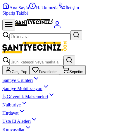
Ana Sayfa
Hakkımızda
İletişim
Sipariş Takibi
Giriş Yap
Favorilerim
Sepetim
Şantiye Ürünleri
Şantiye Mobilizasyon
İş Güvenlik Malzemeleri
Nalburiye
Hırdavat
Usta El Aletleri
Kimyasallar