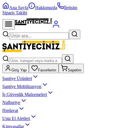
Ana Sayfa
Hakkımızda
İletişim
Sipariş Takibi
Giriş Yap
Favorilerim
Sepetim
Şantiye Ürünleri
Şantiye Mobilizasyon
İş Güvenlik Malzemeleri
Nalburiye
Hırdavat
Usta El Aletleri
Kimyasallar