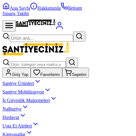
Ana Sayfa
Hakkımızda
İletişim
Sipariş Takibi
Giriş Yap
Favorilerim
Sepetim
Şantiye Ürünleri
Şantiye Mobilizasyon
İş Güvenlik Malzemeleri
Nalburiye
Hırdavat
Usta El Aletleri
Kimyasallar