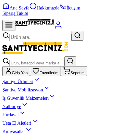
Ana Sayfa
Hakkımızda
İletişim
Sipariş Takibi
Giriş Yap
Favorilerim
Sepetim
Şantiye Ürünleri
Şantiye Mobilizasyon
İş Güvenlik Malzemeleri
Nalburiye
Hırdavat
Usta El Aletleri
Kimyasallar