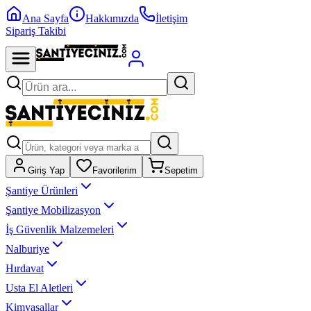
Ana Sayfa
Hakkımızda
İletişim
Sipariş Takibi
Giriş Yap
Favorilerim
Sepetim
Şantiye Ürünleri
Şantiye Mobilizasyon
İş Güvenlik Malzemeleri
Nalburiye
Hırdavat
Usta El Aletleri
Kimyasallar