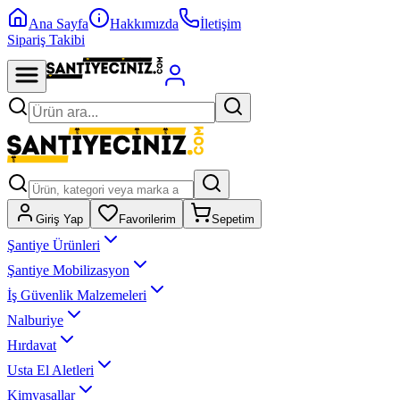
Ana Sayfa
Hakkımızda
İletişim
Sipariş Takibi
Giriş Yap
Favorilerim
Sepetim
Şantiye Ürünleri
Şantiye Mobilizasyon
İş Güvenlik Malzemeleri
Nalburiye
Hırdavat
Usta El Aletleri
Kimyasallar