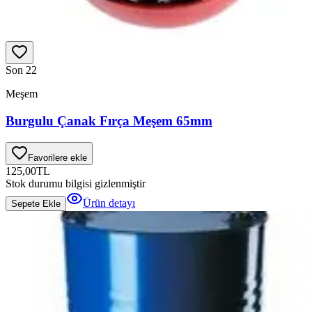
Son 2
2
Meşem
Burgulu Çanak Fırça Meşem 65mm
Favorilere ekle
125,00
TL
Stok durumu bilgisi gizlenmiştir
Ürün detayı
Sepete Ekle