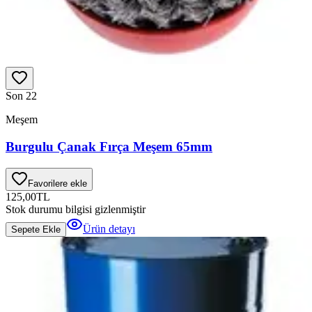
Son 2
2
Meşem
Burgulu Çanak Fırça Meşem 65mm
Favorilere ekle
125,00
TL
Stok durumu bilgisi gizlenmiştir
Ürün detayı
Sepete Ekle