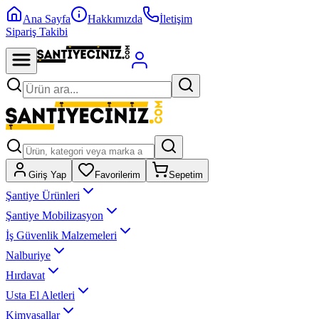
Ana Sayfa
Hakkımızda
İletişim
Sipariş Takibi
Giriş Yap
Favorilerim
Sepetim
Şantiye Ürünleri
Şantiye Mobilizasyon
İş Güvenlik Malzemeleri
Nalburiye
Hırdavat
Usta El Aletleri
Kimyasallar