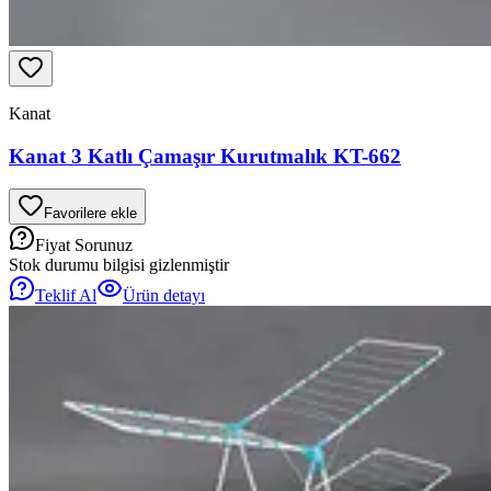
Kanat
Kanat 3 Katlı Çamaşır Kurutmalık KT-662
Favorilere ekle
Fiyat Sorunuz
Stok durumu bilgisi gizlenmiştir
Teklif Al
Ürün detayı