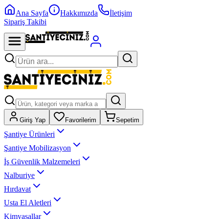
Ana Sayfa
Hakkımızda
İletişim
Sipariş Takibi
Giriş Yap
Favorilerim
Sepetim
Şantiye Ürünleri
Şantiye Mobilizasyon
İş Güvenlik Malzemeleri
Nalburiye
Hırdavat
Usta El Aletleri
Kimyasallar