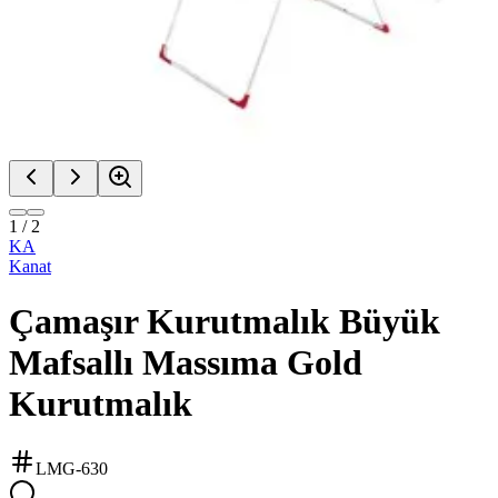
1
/
2
KA
Kanat
Çamaşır Kurutmalık Büyük
Mafsallı Massıma Gold
Kurutmalık
LMG-630