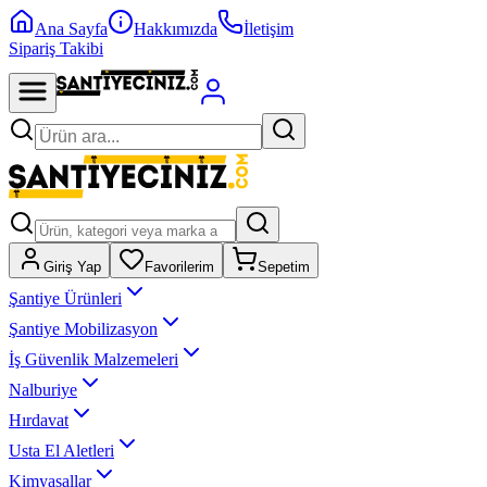
Ana Sayfa
Hakkımızda
İletişim
Sipariş Takibi
Giriş Yap
Favorilerim
Sepetim
Şantiye Ürünleri
Şantiye Mobilizasyon
İş Güvenlik Malzemeleri
Nalburiye
Hırdavat
Usta El Aletleri
Kimyasallar