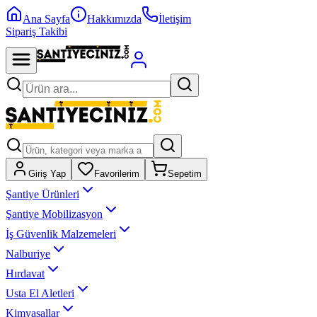
Ana Sayfa
Hakkımızda
İletişim
Sipariş Takibi
Giriş Yap
Favorilerim
Sepetim
Şantiye Ürünleri
Şantiye Mobilizasyon
İş Güvenlik Malzemeleri
Nalburiye
Hırdavat
Usta El Aletleri
Kimyasallar