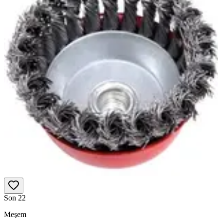
Son 2
2
Meşem