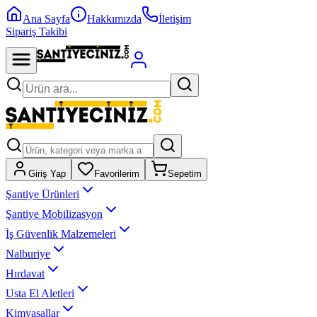
Ana Sayfa
Hakkımızda
İletişim
Sipariş Takibi
Giriş Yap
Favorilerim
Sepetim
Şantiye Ürünleri
Şantiye Mobilizasyon
İş Güvenlik Malzemeleri
Nalburiye
Hırdavat
Usta El Aletleri
Kimyasallar