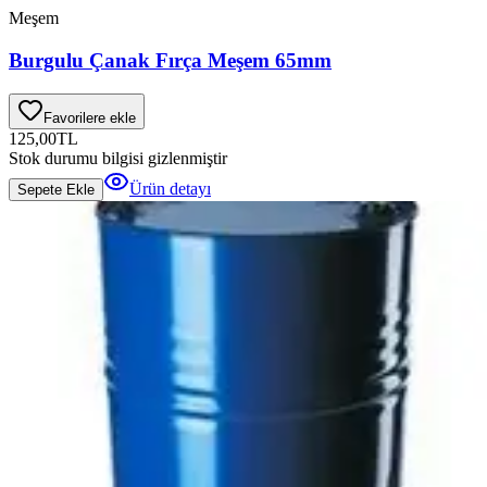
Meşem
Burgulu Çanak Fırça Meşem 65mm
Favorilere ekle
125,00
TL
Stok durumu bilgisi gizlenmiştir
Ürün detayı
Sepete Ekle