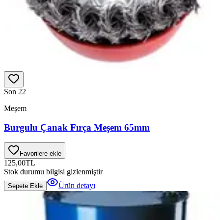
Son 2
2
Meşem
Burgulu Çanak Fırça Meşem 65mm
Favorilere ekle
125,00
TL
Stok durumu bilgisi gizlenmiştir
Ürün detayı
Sepete Ekle