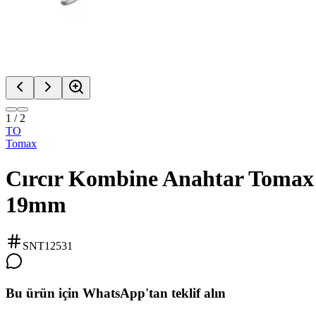
1
/
2
TO
Tomax
Cırcır Kombine Anahtar Tomax
19mm
SNT12531
Bu ürün için WhatsApp'tan teklif alın