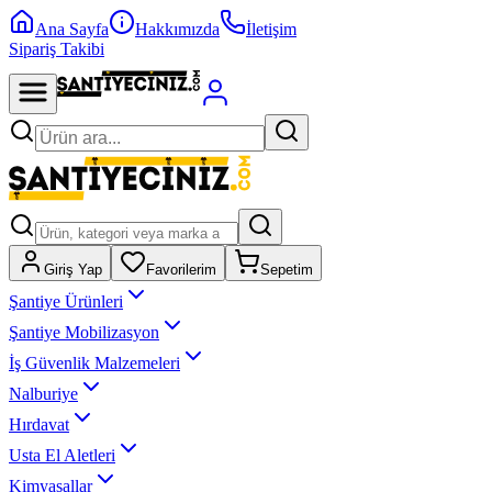
Ana Sayfa
Hakkımızda
İletişim
Sipariş Takibi
Giriş Yap
Favorilerim
Sepetim
Şantiye Ürünleri
Şantiye Mobilizasyon
İş Güvenlik Malzemeleri
Nalburiye
Hırdavat
Usta El Aletleri
Kimyasallar