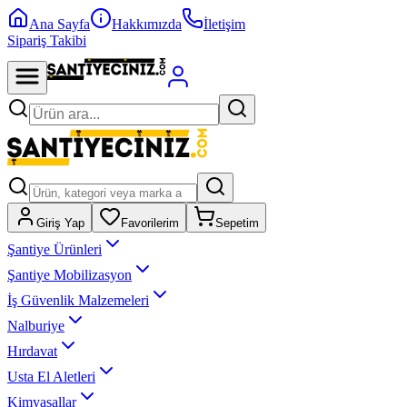
Ana Sayfa
Hakkımızda
İletişim
Sipariş Takibi
Giriş Yap
Favorilerim
Sepetim
Şantiye Ürünleri
Şantiye Mobilizasyon
İş Güvenlik Malzemeleri
Nalburiye
Hırdavat
Usta El Aletleri
Kimyasallar