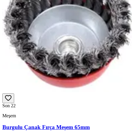
Son 2
2
Meşem
Burgulu Çanak Fırça Meşem 65mm