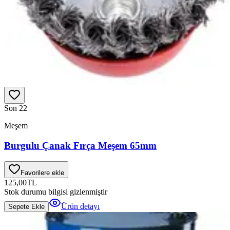
Son 2
2
Meşem
Burgulu Çanak Fırça Meşem 65mm
Favorilere ekle
125,00
TL
Stok durumu bilgisi gizlenmiştir
Ürün detayı
Sepete Ekle