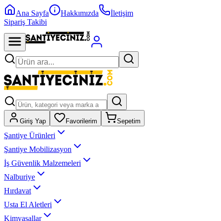
Ana Sayfa
Hakkımızda
İletişim
Sipariş Takibi
Giriş Yap
Favorilerim
Sepetim
Şantiye Ürünleri
Şantiye Mobilizasyon
İş Güvenlik Malzemeleri
Nalburiye
Hırdavat
Usta El Aletleri
Kimyasallar