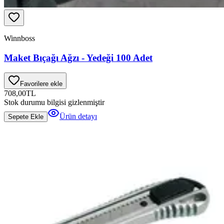
Winnboss
Maket Bıçağı Ağzı - Yedeği 100 Adet
Favorilere ekle
708,00
TL
Stok durumu bilgisi gizlenmiştir
Ürün detayı
Sepete Ekle