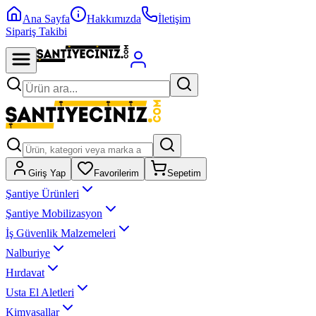
Ana Sayfa
Hakkımızda
İletişim
Sipariş Takibi
Giriş Yap
Favorilerim
Sepetim
Şantiye Ürünleri
Şantiye Mobilizasyon
İş Güvenlik Malzemeleri
Nalburiye
Hırdavat
Usta El Aletleri
Kimyasallar