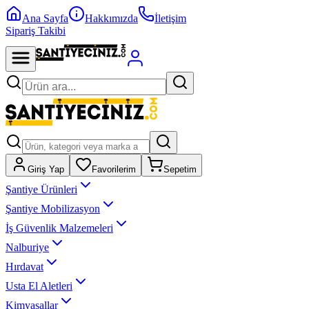
Ana Sayfa
Hakkımızda
İletişim
Sipariş Takibi
Giriş Yap
Favorilerim
Sepetim
Şantiye Ürünleri
Şantiye Mobilizasyon
İş Güvenlik Malzemeleri
Nalburiye
Hırdavat
Usta El Aletleri
Kimyasallar