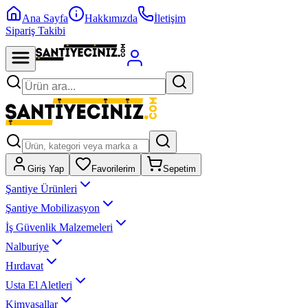
Ana Sayfa
Hakkımızda
İletişim
Sipariş Takibi
Giriş Yap
Favorilerim
Sepetim
Şantiye Ürünleri
Şantiye Mobilizasyon
İş Güvenlik Malzemeleri
Nalburiye
Hırdavat
Usta El Aletleri
Kimyasallar