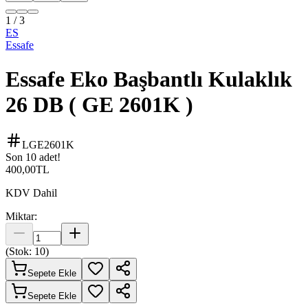
1
/
3
ES
Essafe
Essafe Eko Başbantlı Kulaklık
26 DB ( GE 2601K )
LGE2601K
Son 10 adet!
400,00
TL
KDV Dahil
Miktar:
(Stok:
10
)
Sepete Ekle
Sepete Ekle