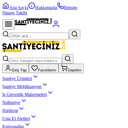
Ana Sayfa
Hakkımızda
İletişim
Sipariş Takibi
Giriş Yap
Favorilerim
Sepetim
Şantiye Ürünleri
Şantiye Mobilizasyon
İş Güvenlik Malzemeleri
Nalburiye
Hırdavat
Usta El Aletleri
Kimyasallar