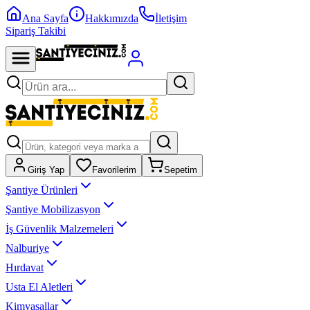
Ana Sayfa
Hakkımızda
İletişim
Sipariş Takibi
Giriş Yap
Favorilerim
Sepetim
Şantiye Ürünleri
Şantiye Mobilizasyon
İş Güvenlik Malzemeleri
Nalburiye
Hırdavat
Usta El Aletleri
Kimyasallar