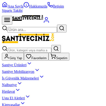
Ana Sayfa
Hakkımızda
İletişim
Sipariş Takibi
Giriş Yap
Favorilerim
Sepetim
Şantiye Ürünleri
Şantiye Mobilizasyon
İş Güvenlik Malzemeleri
Nalburiye
Hırdavat
Usta El Aletleri
Kimyasallar