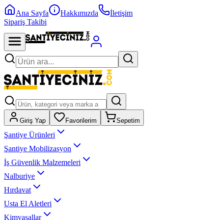
Ana Sayfa
Hakkımızda
İletişim
Sipariş Takibi
Giriş Yap
Favorilerim
Sepetim
Şantiye Ürünleri
Şantiye Mobilizasyon
İş Güvenlik Malzemeleri
Nalburiye
Hırdavat
Usta El Aletleri
Kimyasallar