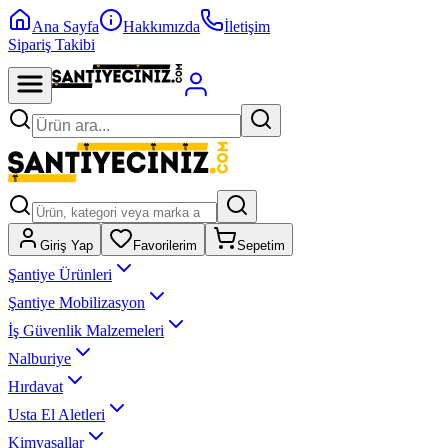
Ana Sayfa
Hakkımızda
İletişim
Sipariş Takibi
Giriş Yap
Favorilerim
Sepetim
Şantiye Ürünleri
Şantiye Mobilizasyon
İş Güvenlik Malzemeleri
Nalburiye
Hırdavat
Usta El Aletleri
Kimyasallar