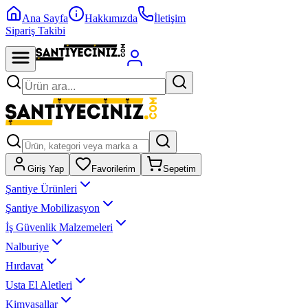
Ana Sayfa
Hakkımızda
İletişim
Sipariş Takibi
Giriş Yap
Favorilerim
Sepetim
Şantiye Ürünleri
Şantiye Mobilizasyon
İş Güvenlik Malzemeleri
Nalburiye
Hırdavat
Usta El Aletleri
Kimyasallar