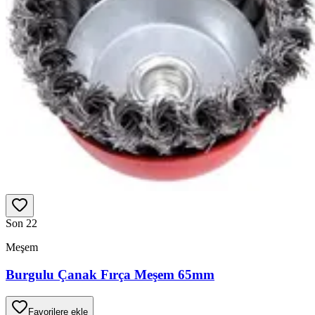
Son 2
2
Meşem
Burgulu Çanak Fırça Meşem 65mm
Favorilere ekle