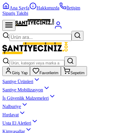
Ana Sayfa
Hakkımızda
İletişim
Sipariş Takibi
Giriş Yap
Favorilerim
Sepetim
Şantiye Ürünleri
Şantiye Mobilizasyon
İş Güvenlik Malzemeleri
Nalburiye
Hırdavat
Usta El Aletleri
Kimyasallar