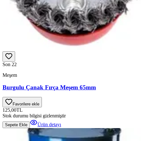
Son 2
2
Meşem
Burgulu Çanak Fırça Meşem 65mm
Favorilere ekle
125,00
TL
Stok durumu bilgisi gizlenmiştir
Ürün detayı
Sepete Ekle