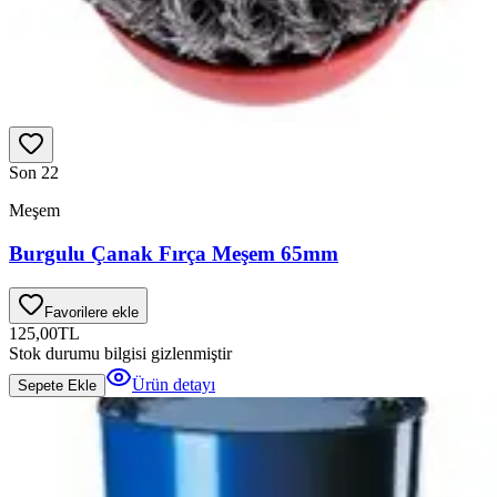
Son 2
2
Meşem
Burgulu Çanak Fırça Meşem 65mm
Favorilere ekle
125,00
TL
Stok durumu bilgisi gizlenmiştir
Ürün detayı
Sepete Ekle