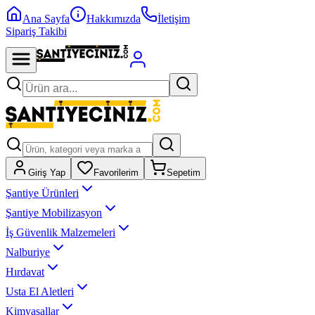
Ana Sayfa
Hakkımızda
İletişim
Sipariş Takibi
Giriş Yap
Favorilerim
Sepetim
Şantiye Ürünleri
Şantiye Mobilizasyon
İş Güvenlik Malzemeleri
Nalburiye
Hırdavat
Usta El Aletleri
Kimyasallar