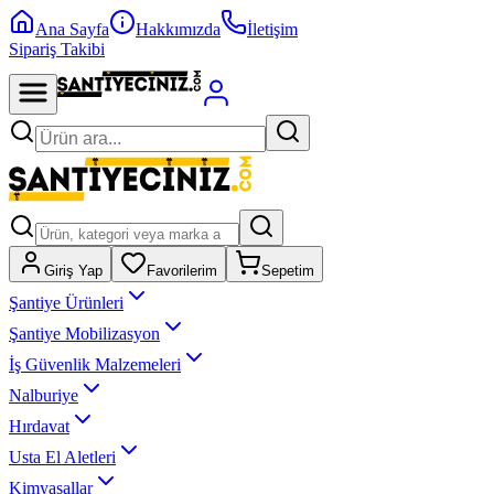
Ana Sayfa
Hakkımızda
İletişim
Sipariş Takibi
Giriş Yap
Favorilerim
Sepetim
Şantiye Ürünleri
Şantiye Mobilizasyon
İş Güvenlik Malzemeleri
Nalburiye
Hırdavat
Usta El Aletleri
Kimyasallar