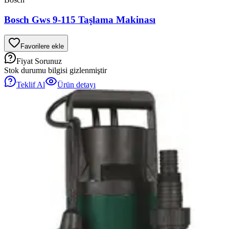
Bosch Gws 9-115 Taşlama Makinası
Favorilere ekle
Fiyat Sorunuz
Stok durumu bilgisi gizlenmiştir
Teklif Al
Ürün detayı