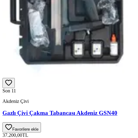
Son 1
1
Akdeniz Çivi
Gazlı Çivi Çakma Tabancası Akdeniz GSN40
Favorilere ekle
37.200,00
TL