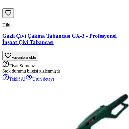
Hilti
Gazlı Çivi Çakma Tabancası GX-3 - Profesyonel
İnşaat Çivi Tabancası
Favorilere ekle
Fiyat Sorunuz
Stok durumu bilgisi gizlenmiştir
Teklif Al
Ürün detayı