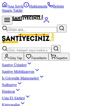
Ana Sayfa
Hakkımızda
İletişim
Sipariş Takibi
Giriş Yap
Favorilerim
Sepetim
Şantiye Ürünleri
Şantiye Mobilizasyon
İş Güvenlik Malzemeleri
Nalburiye
Hırdavat
Usta El Aletleri
Kimyasallar