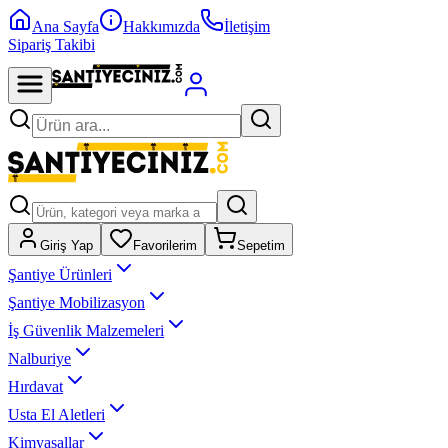
Ana Sayfa
Hakkımızda
İletişim
Sipariş Takibi
Giriş Yap
Favorilerim
Sepetim
Şantiye Ürünleri
Şantiye Mobilizasyon
İş Güvenlik Malzemeleri
Nalburiye
Hırdavat
Usta El Aletleri
Kimyasallar