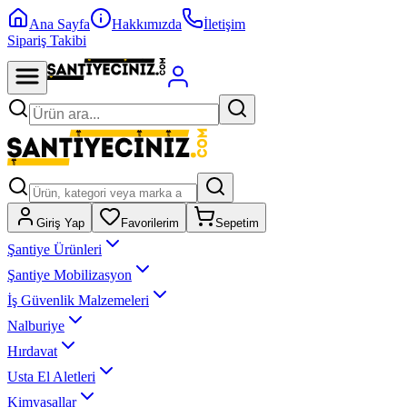
Ana Sayfa
Hakkımızda
İletişim
Sipariş Takibi
Giriş Yap
Favorilerim
Sepetim
Şantiye Ürünleri
Şantiye Mobilizasyon
İş Güvenlik Malzemeleri
Nalburiye
Hırdavat
Usta El Aletleri
Kimyasallar