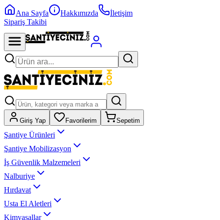
Ana Sayfa
Hakkımızda
İletişim
Sipariş Takibi
Giriş Yap
Favorilerim
Sepetim
Şantiye Ürünleri
Şantiye Mobilizasyon
İş Güvenlik Malzemeleri
Nalburiye
Hırdavat
Usta El Aletleri
Kimyasallar