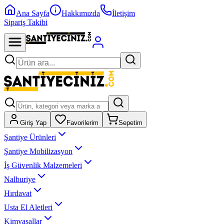
Ana Sayfa
Hakkımızda
İletişim
Sipariş Takibi
Giriş Yap
Favorilerim
Sepetim
Şantiye Ürünleri
Şantiye Mobilizasyon
İş Güvenlik Malzemeleri
Nalburiye
Hırdavat
Usta El Aletleri
Kimyasallar