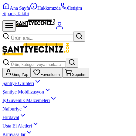
Ana Sayfa
Hakkımızda
İletişim
Sipariş Takibi
Giriş Yap
Favorilerim
Sepetim
Şantiye Ürünleri
Şantiye Mobilizasyon
İş Güvenlik Malzemeleri
Nalburiye
Hırdavat
Usta El Aletleri
Kimyasallar