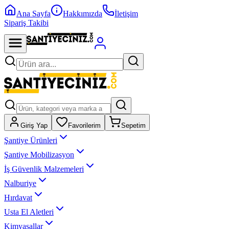
Ana Sayfa
Hakkımızda
İletişim
Sipariş Takibi
Giriş Yap
Favorilerim
Sepetim
Şantiye Ürünleri
Şantiye Mobilizasyon
İş Güvenlik Malzemeleri
Nalburiye
Hırdavat
Usta El Aletleri
Kimyasallar