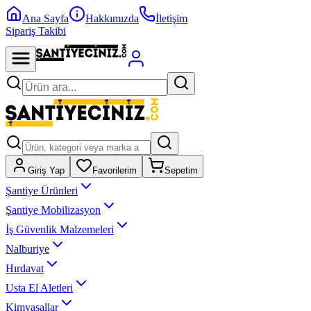
Ana Sayfa
Hakkımızda
İletişim
Sipariş Takibi
Giriş Yap
Favorilerim
Sepetim
Şantiye Ürünleri
Şantiye Mobilizasyon
İş Güvenlik Malzemeleri
Nalburiye
Hırdavat
Usta El Aletleri
Kimyasallar