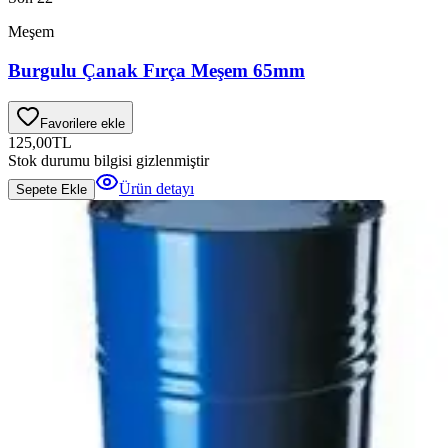
Meşem
Burgulu Çanak Fırça Meşem 65mm
Favorilere ekle
125,00
TL
Stok durumu bilgisi gizlenmiştir
Ürün detayı
Sepete Ekle