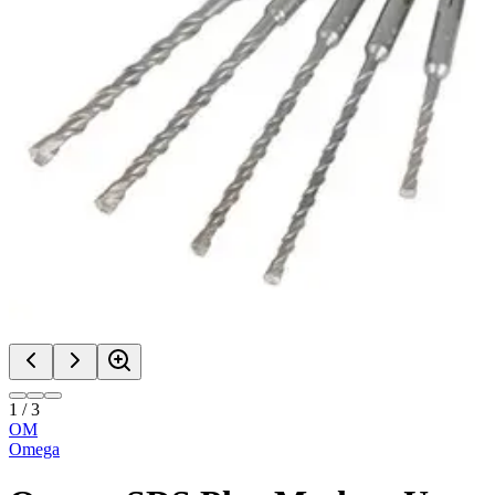
1
/
3
OM
Omega