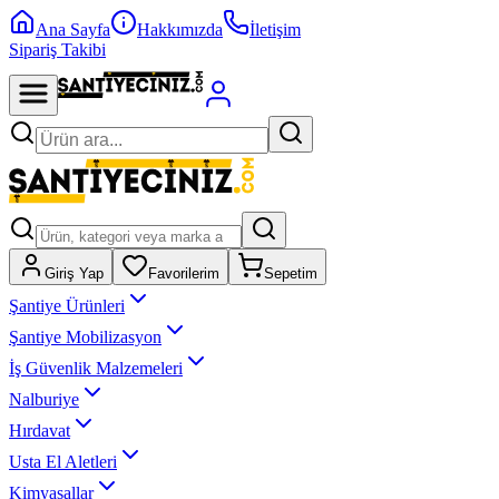
Ana Sayfa
Hakkımızda
İletişim
Sipariş Takibi
Giriş Yap
Favorilerim
Sepetim
Şantiye Ürünleri
Şantiye Mobilizasyon
İş Güvenlik Malzemeleri
Nalburiye
Hırdavat
Usta El Aletleri
Kimyasallar