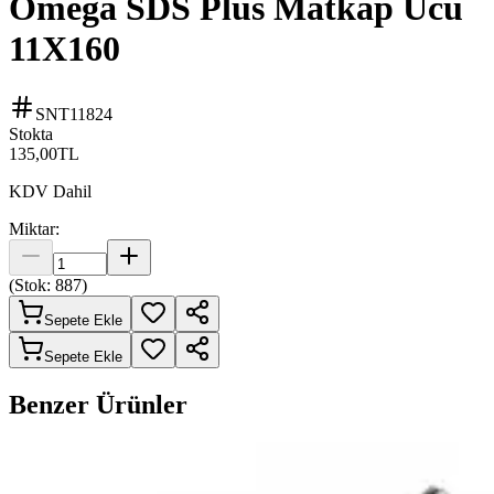
Omega SDS Plus Matkap Ucu
11X160
SNT11824
Stokta
135,00
TL
KDV Dahil
Miktar:
(Stok:
887
)
Sepete Ekle
Sepete Ekle
Benzer Ürünler