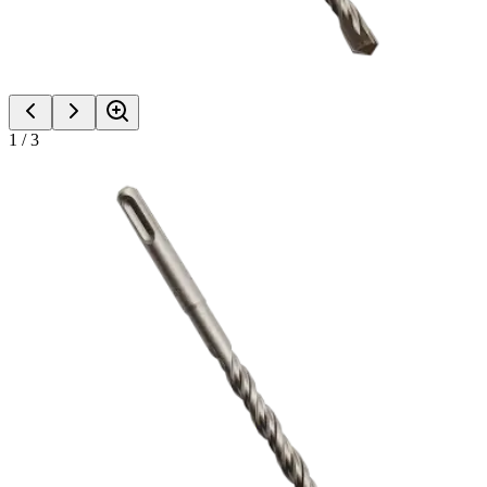
1
/
3