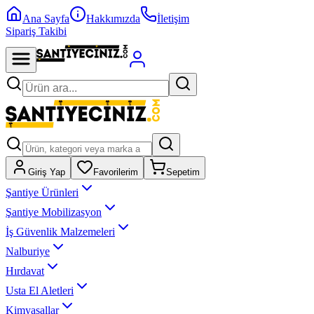
Ana Sayfa
Hakkımızda
İletişim
Sipariş Takibi
Giriş Yap
Favorilerim
Sepetim
Şantiye Ürünleri
Şantiye Mobilizasyon
İş Güvenlik Malzemeleri
Nalburiye
Hırdavat
Usta El Aletleri
Kimyasallar