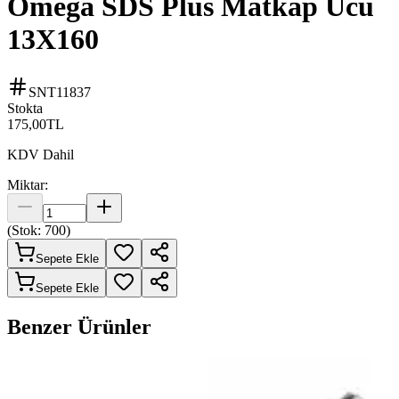
Omega SDS Plus Matkap Ucu
13X160
SNT11837
Stokta
175,00
TL
KDV Dahil
Miktar:
(Stok:
700
)
Sepete Ekle
Sepete Ekle
Benzer Ürünler