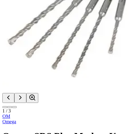
1
/
3
OM
Omega