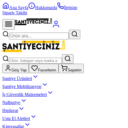
Ana Sayfa
Hakkımızda
İletişim
Sipariş Takibi
Giriş Yap
Favorilerim
Sepetim
Şantiye Ürünleri
Şantiye Mobilizasyon
İş Güvenlik Malzemeleri
Nalburiye
Hırdavat
Usta El Aletleri
Kimyasallar