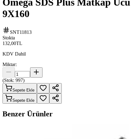
Omega SDS Plus Matkap Ucu
9X160
SNT11813
Stokta
132,00
TL
KDV Dahil
Miktar:
(Stok:
997
)
Sepete Ekle
Sepete Ekle
Benzer Ürünler