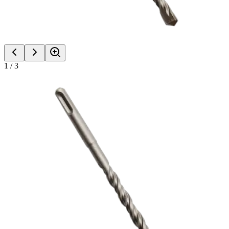
1
/
3