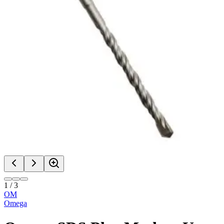
1
/
3
OM
Omega