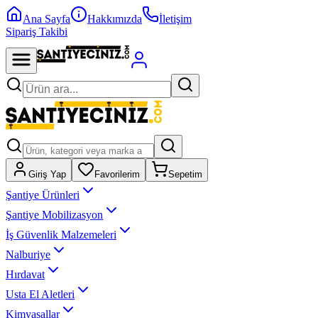
Ana Sayfa
Hakkımızda
İletişim
Sipariş Takibi
Giriş Yap
Favorilerim
Sepetim
Şantiye Ürünleri
Şantiye Mobilizasyon
İş Güvenlik Malzemeleri
Nalburiye
Hırdavat
Usta El Aletleri
Kimyasallar