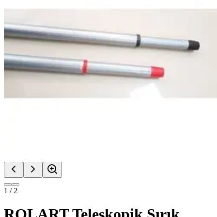
1
/
2
ROLART Teleskopik Sırık