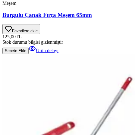
Meşem
Burgulu Çanak Fırça Meşem 65mm
Favorilere ekle
125,00
TL
Stok durumu bilgisi gizlenmiştir
Ürün detayı
Sepete Ekle