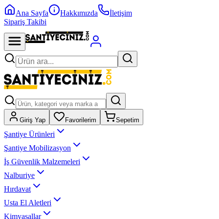
Ana Sayfa
Hakkımızda
İletişim
Sipariş Takibi
Giriş Yap
Favorilerim
Sepetim
Şantiye Ürünleri
Şantiye Mobilizasyon
İş Güvenlik Malzemeleri
Nalburiye
Hırdavat
Usta El Aletleri
Kimyasallar