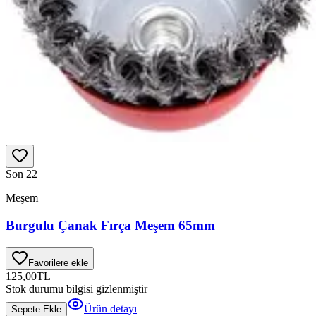
Son 2
2
Meşem
Burgulu Çanak Fırça Meşem 65mm
Favorilere ekle
125,00
TL
Stok durumu bilgisi gizlenmiştir
Ürün detayı
Sepete Ekle