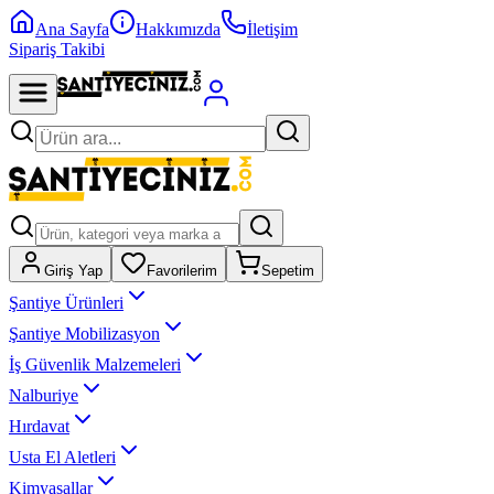
Ana Sayfa
Hakkımızda
İletişim
Sipariş Takibi
Giriş Yap
Favorilerim
Sepetim
Şantiye Ürünleri
Şantiye Mobilizasyon
İş Güvenlik Malzemeleri
Nalburiye
Hırdavat
Usta El Aletleri
Kimyasallar