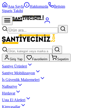
Ana Sayfa
Hakkımızda
İletişim
Sipariş Takibi
Giriş Yap
Favorilerim
Sepetim
Şantiye Ürünleri
Şantiye Mobilizasyon
İş Güvenlik Malzemeleri
Nalburiye
Hırdavat
Usta El Aletleri
Kimyasallar