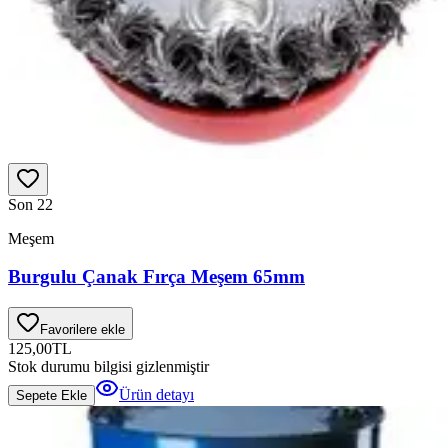
Son 2
2
Meşem
Burgulu Çanak Fırça Meşem 65mm
Favorilere ekle
125,00
TL
Stok durumu bilgisi gizlenmiştir
Ürün detayı
Sepete Ekle