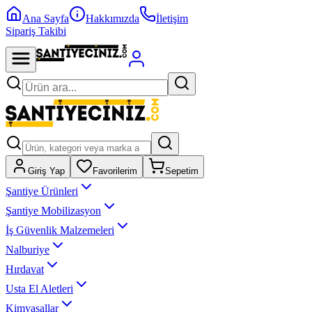
Ana Sayfa
Hakkımızda
İletişim
Sipariş Takibi
Giriş Yap
Favorilerim
Sepetim
Şantiye Ürünleri
Şantiye Mobilizasyon
İş Güvenlik Malzemeleri
Nalburiye
Hırdavat
Usta El Aletleri
Kimyasallar