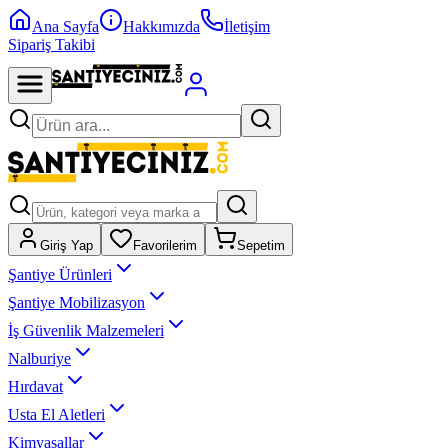
Ana Sayfa
Hakkımızda
İletişim
Sipariş Takibi
Giriş Yap
Favorilerim
Sepetim
Şantiye Ürünleri
Şantiye Mobilizasyon
İş Güvenlik Malzemeleri
Nalburiye
Hırdavat
Usta El Aletleri
Kimyasallar